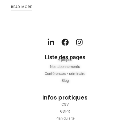
READ MORE
Liste des pages
A propos
Nos abonnements
Conférences / séminaire
Blog
Infos pratiques
CGV
GDPR
Plan du site